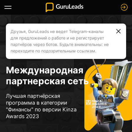
Toggle
navigation
Друзья, GuruLeads не ведет Telegram-каналы
для предложений о работе и не регистрирует
партнёров через ботов. Будьте внимательны: не
переходите по подозрительным ссылкам.
Международная
партнерская сеть
Лучшая партнёрская
программа в категории
"Финансы" по версии Kinza
Awards 2023